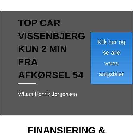
TOP CAR
VISSENBJERG
Klik her og
KUN 2 MIN
se alle
FRA
vores
AFKØRSEL 54
salgsbiler
V/Lars Henrik Jørgensen
FINANSIERING &